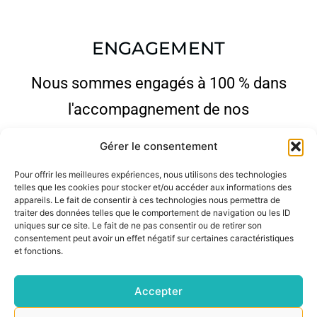
ENGAGEMENT
Nous sommes engagés à 100 % dans
l'accompagnement de nos
interlocuteurs.trices. Que ce soit pour
Gérer le consentement
répondre aux besoins de nos adhérent.e.s
Pour offrir les meilleures expériences, nous utilisons des technologies
ou pour soutenir les collaborateurs.trices
telles que les cookies pour stocker et/ou accéder aux informations des
appareils. Le fait de consentir à ces technologies nous permettra de
dans leur parcours, notre implication est
traiter des données telles que le comportement de navigation ou les ID
uniques sur ce site. Le fait de ne pas consentir ou de retirer son
totale.
consentement peut avoir un effet négatif sur certaines caractéristiques
et fonctions.
Accepter