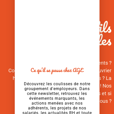
Derniers Profils
Disponibles
À la recherche de nouveaux talents ?
Ce qu’il se passe chez AGE
Comptabilité ? RH ? Communication ? Ouvrier
horticole ? Préparateur de commandes ? La
Découvrez les coulisses de notre
pépite se trouve peut-être par ici ! Nos
groupement d'employeurs. Dans
salarié.es recherchent des maillages et si
cette newsletter, retrouvez les
événements marquants, les
c’était chez vous ?
actions menées avec nos
adhérents, les projets de nos
salariés, les actualités RH et toute