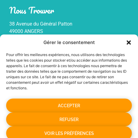
Nous Trouver
38 Avenue du Général Patton
49000 ANGERS
Gérer le consentement
Informations Utiles
Pour offrir les meilleures expériences, nous utilisons des technologies
telles que les cookies pour stocker et/ou accéder aux informations des
Mentions légales
appareils. Le fait de consentir à ces technologies nous permettra de
Politique de confidentialité
traiter des données telles que le comportement de navigation ou les ID
uniques sur ce site. Le fait de ne pas consentir ou de retirer son
Plan du site
consentement peut avoir un effet négatif sur certaines caractéristiques
et fonctions.
ACCEPTER
REFUSER
Nos Réseaux
VOIR LES PRÉFÉRENCES