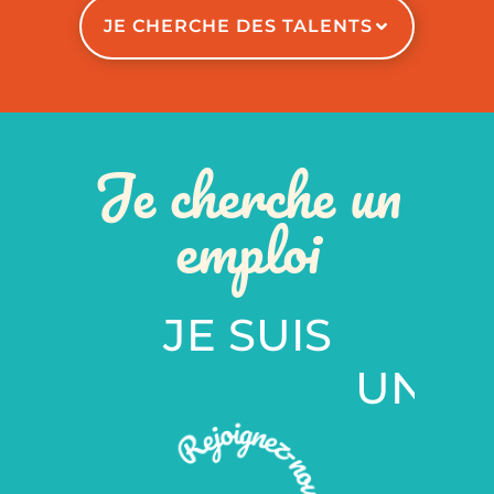
JE CHERCHE DES TALENTS
Je cherche un
emploi
JE SUIS
U
N
S
A
L
A
R
I
É
U
N
E