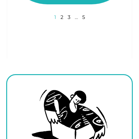
1
2
3
…
5