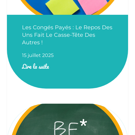
Les Congés Payés : Le Repos Des
Uns Fait Le Casse-Tête Des
Autres !
15 juillet 2025
Lire la suite