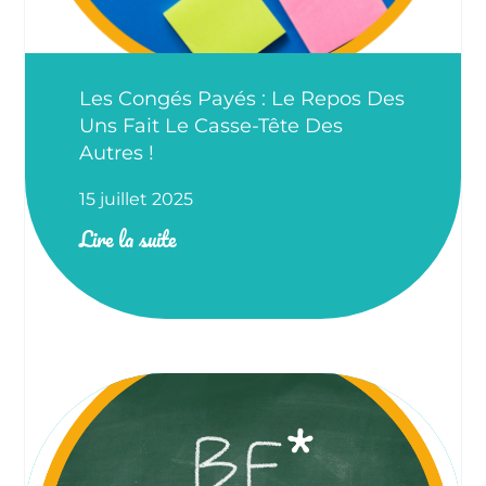
Les Congés Payés : Le Repos Des
Uns Fait Le Casse-Tête Des
Autres !
15 juillet 2025
Lire la suite