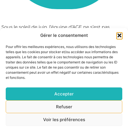
Sous le soleil de juin, l’équipe d’AGE ne s’est pas
arrêtée ! Plus rayonnante que jamais, elle s’est
Gérer le consentement
investie sur tous les fronts pour faire briller le
Pour offrir les meilleures expériences, nous utilisons des technologies
groupement d’employeurs et le temps partagé sur
telles que les cookies pour stocker et/ou accéder aux informations des
notre territoire.
appareils. Le fait de consentir à ces technologies nous permettra de
traiter des données telles que le comportement de navigation ou les ID
Bienvenue à nos
uniques sur ce site. Le fait de ne pas consentir ou de retirer son
consentement peut avoir un effet négatif sur certaines caractéristiques
deux nouvelles
et fonctions.
entreprises
Accepter
adhérentes !
Refuser
Voir les préférences
Depuis le début de l’année, AGE a accompagné
deux entreprises dans des recrutements