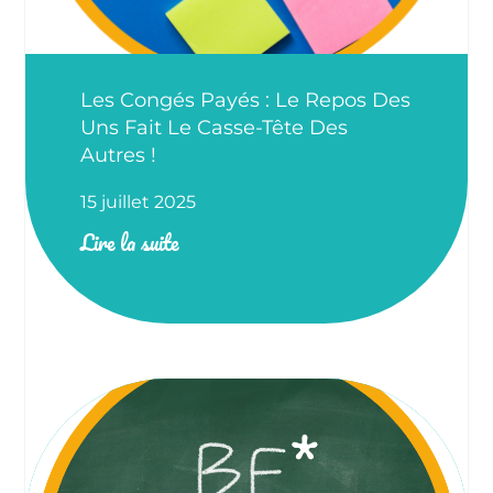
Les Congés Payés : Le Repos Des
Uns Fait Le Casse-Tête Des
Autres !
15 juillet 2025
Lire la suite