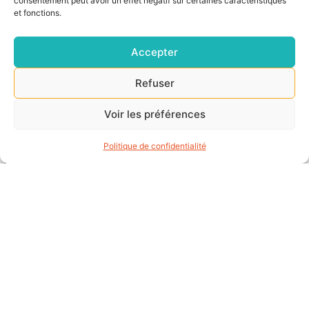
consentement peut avoir un effet négatif sur certaines caractéristiques
et fonctions.
Depuis de nombreuses années, AGE a développé
Accepter
des prestations de services complémentaires à
Refuser
destination de ses entreprises adhérentes.
AGE est très proche de ses adhérents et de leur
Voir les préférences
mode de fonctionnement. Pour avoir un bon
recrutement, nous pensons qu’il est nécessaire de
Politique de confidentialité
bien comprendre l’environnement complet de
l’entreprise. Au fil des années, les équipes d’AGE sont
souvent consultées pour apporter un regard
extérieur sur certaines situations.
C’est pourquoi, nous avons développé des
prestations complémentaires telles qu’
audit et aide
au recrutement
.
L’audit