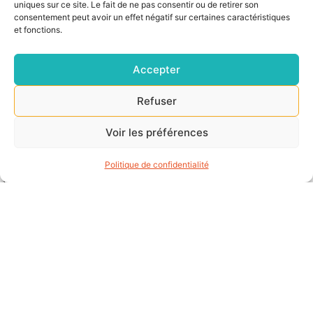
uniques sur ce site. Le fait de ne pas consentir ou de retirer son
consentement peut avoir un effet négatif sur certaines caractéristiques
et fonctions.
Accepter
Refuser
Rendez-vous le 7 juin 2017 au Château de la
Voir les préférences
PerrièreR
Politique de confidentialité
Informez nous de votre participation auprès de
Véronique Onillon ou Eric Scaon.
endez-vous le 7 juin 2017 au Château de la
Perrière
AGENDA
L’assemblée Générale du Groupe Anjou et du