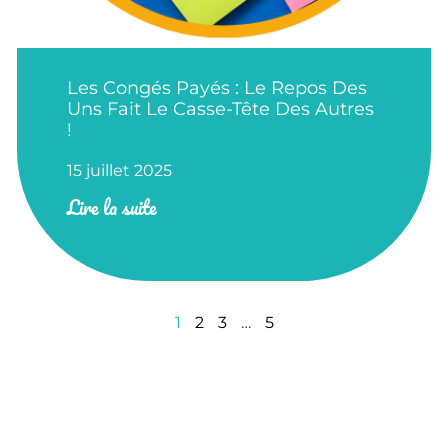
Les Congés Payés : Le Repos Des
Uns Fait Le Casse-Tête Des Autres
!
15 juillet 2025
Lire la suite
1
2
3
…
5