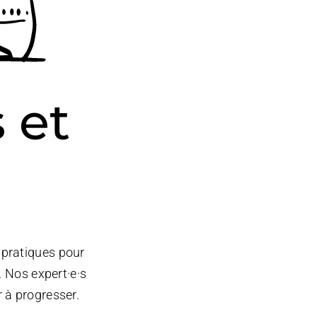
 et
 pratiques pour
 Nos expert·e·s
 à progresser.