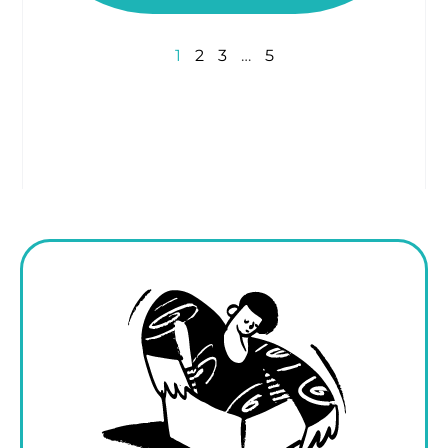
1
2
3
…
5