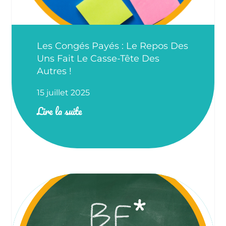
Les Congés Payés : Le Repos Des
Uns Fait Le Casse-Tête Des
Autres !
15 juillet 2025
Lire la suite