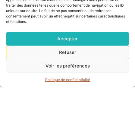
traiter des données telles que le comportement de navigation ou les ID
uniques sur ce site. Le fait de ne pas consentir ou de retirer son
consentement peut avoir un effet négatif sur certaines caractéristiques
et fonctions.
Accepter
Parmi les grands axes de travail des entreprises et
Refuser
du service RH, celui de la QVCT (qualité de vie et
condition de travail) a pris une place de choix aux
Voir les préférences
cotés de la RSE.
Politique de confidentialité
Ce mois ci nous vous proposons de faire un gros
plan sur l’un des leviers de motivation important
des salariés : celui de
la cohésion et de
l’ambiance de travail
.
Celui-ci a l’avantage de souder son équipe afin
d’améliorer les performances de l’entreprise.