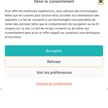
Gérer le consentement
Pour offrir les meilleures expériences, nous utilisons des technologies
telles que les cookies pour stocker et/ou accéder aux informations des
appareils. Le fait de consentir à ces technologies nous permettra de
traiter des données telles que le comportement de navigation ou les ID
uniques sur ce site. Le fait de ne pas consentir ou de retirer son
consentement peut avoir un effet négatif sur certaines caractéristiques
et fonctions.
Accepter
Refuser
Voir les préférences
Économie Sociale Solidaire, mutualisation d’emploi
Anjou
Politique de confidentialité
L’IRESA a rapproché plusieurs de ses adhérents
pour la création d’un Groupement d’employeurs
ESS multi sectoriel en Maine-et-Loire.