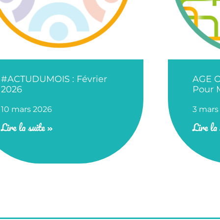
#ACTUDUMOIS : Février
AGE O
2026
Pour 
10 mars 2026
3 mars
Lire la suite »
Lire la 