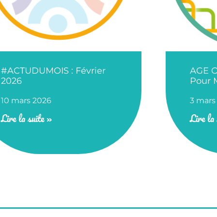
#ACTUDUMOIS : Février
AGE O
2026
Pour 
10 mars 2026
3 mars
Lire la suite »
Lire la 