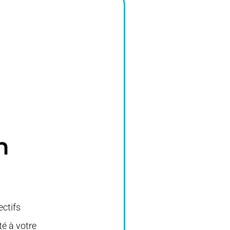
n
ctifs
é à votre