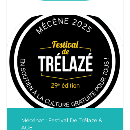
Mécénat : Festival De Trélazé &
AGE